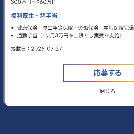
300万円〜960万円
委託（アルバイト）
募集職種概要
福利厚生・諸手当
2025年4月に開校したHR高等学院の学習支援担当
として、学生の単位取得に必要な学習面での支援を
健康保険・厚生年金保険・労働保険・雇用保険完備
行っていただきます。
通勤手当（1ヶ月3万円を上限とし実費を支給）
こんな人向け
掲載日：
2026-07-27
学習が苦手な子ども、学習モチベーションに課題が
ある子どもに対しても辛抱強く、わかりやすく、必
要に応じ中学の知識に遡って指導することができる
方
応募する
詳しく見る
閉じる