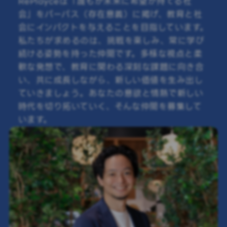
RePlayceは「誰もが未来に希望が持てる社
会」をパーパス（存在意義）に掲げ、教育と社
会にインパクトを与えることを目指しています。
私たちが求めるのは、挑戦を楽しみ、常に学び
続ける姿勢を持った仲間です。多様な視点と柔
軟な発想で、教育に関わる深刻な課題に向き合
い、共に成長しながら、新しい価値を生み出し
ていきましょう。あなたの意欲と情熱で新しい
時代を切り拓いていく、そんな仲間を募集して
います。