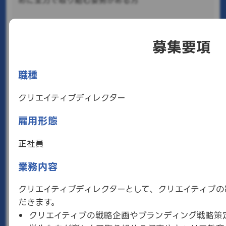
めに全力で取り組む姿勢がある方
詳しく見る
募集要項
クリエイティブディレクター
職種
正社員
募集職種概要
クリエイティブディレクター
クリエイティブディレクターとして、クリエイティブ
の制作、デザインに携わっていただきます。
雇用形態
こんな人向け
RePlayceが実現したい世界やサービスの世界観を理
正社員
解してクリエイティブに落とし込める方
業務内容
詳しく見る
クリエイティブディレクターとして、クリエイティブの
だきます。
広報
クリエイティブの戦略企画やブランディング戦略策