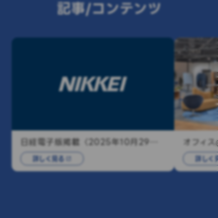
記事/コンテンツ
日経電子版掲載〈2025年10月29日配信〉
オフィス
詳しく見る
詳しく