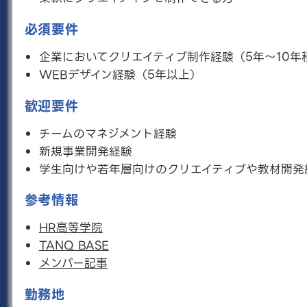
複数の関係者を巻き込みながらスケジュールやタス
クを管理し、プロジェクトを成功に導いたことのあ
必須要件
る方
企業においてクリエイティブ制作経験（5年〜10年
WEBデザイン経験（5年以上）
詳しく見る
歓迎要件
TANQ BASE総合・推薦型選抜コー
チームのマネジメント経験
チ
新規事業開発経験
正社員
業務委託
学生向けや若年層向けのクリエイティブや教材開発
募集職種概要
参考情報
RePlayceの運営するキャリア教育事業「TANQ
BASE」の総合型選抜コースのコーチとして、以下の
HR高等学院
業務に携わっていただきます。
TANQ BASE
こんな人向け
メンバー記事
人の成長やキャリア意識の向上に強いやりがいを感
じる方
勤務地