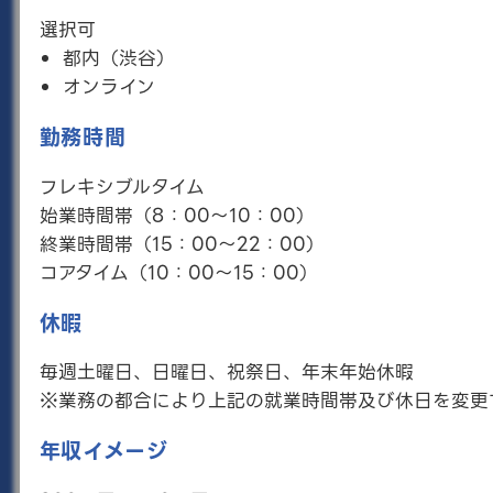
選択可
詳しく見る
都内（渋谷）
オンライン
TANQ BASE 社会人コーチ（副
業）
勤務時間
業務委託
フレキシブルタイム
募集職種概要
始業時間帯（8：00～10：00）
RePlayceの運営するキャリア教育事業「TANQ
終業時間帯（15：00～22：00）
BASE」の社会人コーチとして、 月3回の授業+授業
コアタイム（10：00～15：00）
時間外の学生との対話を行っていただきます。
こんな人向け
休暇
相手の気持ちに寄り添い、しっかりと傾聴できる方
毎週土曜日、日曜日、祝祭日、年末年始休暇
※業務の都合により上記の就業時間帯及び休日を変更
詳しく見る
年収イメージ
学習支援サポーター（HR高等学院）