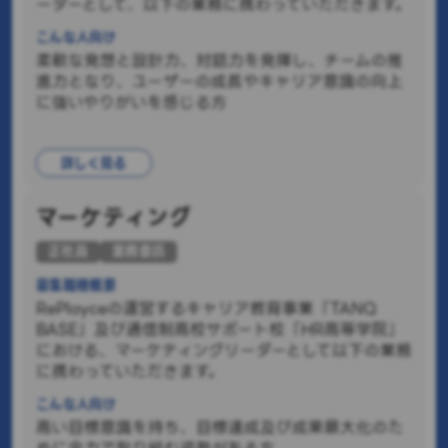
ーダーとして、以下の業務に携わっていただきます。
こんな人向け
柔軟な発想と設計力、対話力を発揮し、チームの推
進力となり、ユーザーの成長やキャリア意識の向上
に強いやりがいを感じる方
詳しく見る
マーケティング
正社員
業務委託
募集職種概要
RePlayceの運営するキャリア教育事業「TANQ
BASE」及び通信制高校サポート校「HR高等学院」
における、マーケティングリーダーとして以下の業務
に携わっていただきます。
こんな人向け
高い目標意識を持ち、目標達成及び成果最大化のた