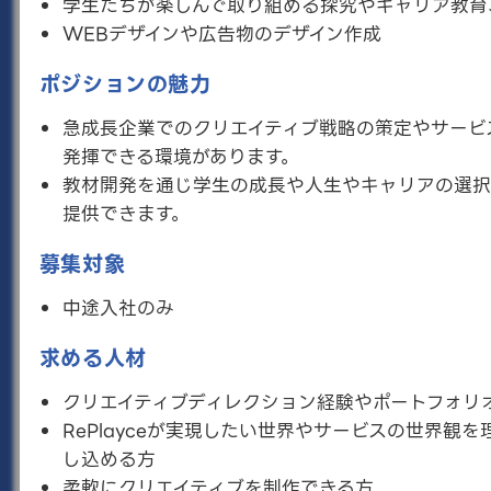
学生たちが楽しんで取り組める探究やキャリア教育
正社員
WEBデザインや広告物のデザイン作成
募集職種概要
RePlayceの最前線の広報として、PR戦略の策定、
ポジションの魅力
コーポレートブランディング、メディアリレーショ
ン、報道発表、SNS運営に携わり企業理解を促進し
急成長企業でのクリエイティブ戦略の策定やサービ
てもらいます。
発揮できる環境があります。
こんな人向け
教材開発を通じ学生の成長や人生やキャリアの選択
PR戦略の策定ができる方
提供できます。
募集対象
詳しく見る
中途入社のみ
バックオフィス
求める人材
正社員
業務委託
募集職種概要
クリエイティブディレクション経験やポートフォリ
事業活動を根幹を支える、バックオフィス業務のリ
RePlayceが実現したい世界やサービスの世界観
ーダー候補を募集いたします。
し込める方
こんな人向け
柔軟にクリエイティブを制作できる方