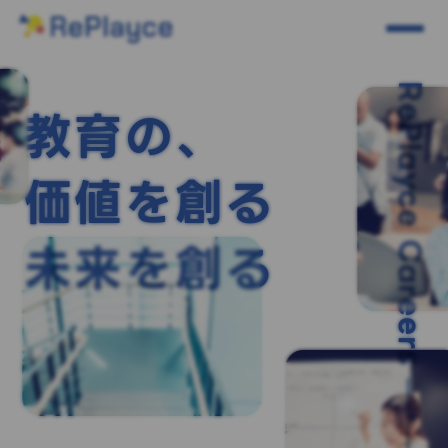
RePlayce Careers
教育の、
価値を創る
未来を創る