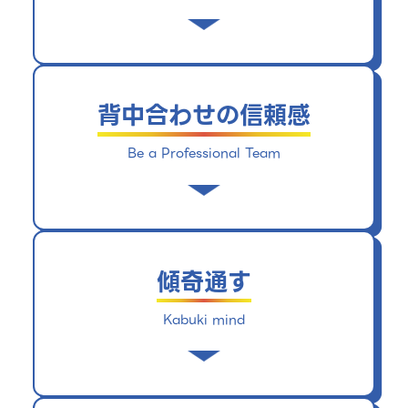
わたしたちは、人間らしくあること、自分
たちらしくあることを重視します。誰かの
ためにならない仕事はわたしたちのすべき
ことではありません。「想い」をもって、
背中合わせの信頼感
これからを生きる人々のための価値を生み
出す仕事を行います。
Be a Professional Team
わたしたちは、プロフェッショナルな個
人、チームであり続けます。チームプレー
を目的とするのではなく、主体性の発揮か
ら生まれるチームワークをもって、それぞ
傾奇通す
れが同じ目的を目指し、自分の枠を超え続
けます。
Kabuki mind
わたしたちは、かぶき者のように時代の出
る杭であり続けます。世間や業界の常識に