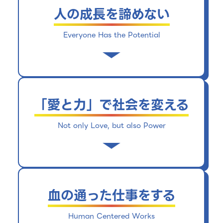
いています。ひいては、それがイキイキと
人の成長を諦めない
活力に溢れる日本社会の到来に繋がると信
じています。
Everyone Has the Potential
わたしたちは、人を才能や能力、今の状態
で区別しません。人には大きな可能性があ
り「一歩踏み出す勇気」があれば、誰もが
それを発揮できると確信しています。限ら
「愛と力」で社会を変える
れた人達に対してではなく、すべての人々
の可能性を信じて成長のための機会を届け
Not only Love, but also Power
ていきます。
わたしたちは、理想を描くだけではなく
「社会を変える力」をもって、現実に挑ん
でゆきます。たとえ、理想と現実にどれだ
け大きなギャップがあったとしても。他者
血の通った仕事をする
への愛と、それを届けきるための強い力を
もって挑戦し続けます。
Human Centered Works