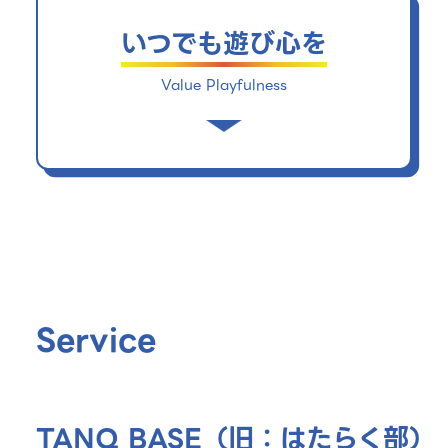
とらわれず面白いと思うもの、価値あるも
のを追求し続け、熱くなれる経験、わくわ
いつでも遊び心を
くと心踊るような体験を生み出します。
Value Playfulness
わたしたちは、「遊び」が人の自由な可能
性を引き出すと信じています。不確実で先
の見えない世の中においても、どこかで遊
び心をもって取り組むこと。「はたらく」
を楽しみ、人生を面白がる生き方を体現し
ます。
Service
TANQ BASE（旧：はたらく部）