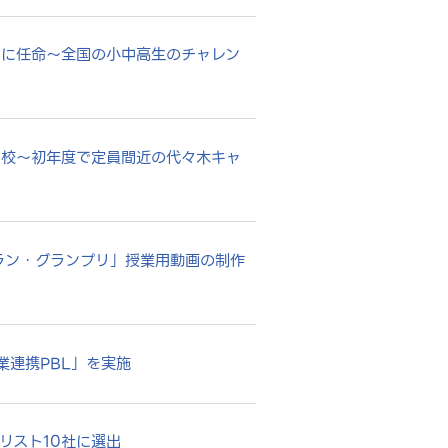
使」に任命～全国の小中高生のチャレン
開校～初年度で定員間近の代々木キャ
プラン・グランプリ」授業用動画の制作
業連携PBL」を実施
イナリスト10社に選出