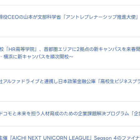
代表取締役CEOの山本が文部科学省「アントレプレナーシップ推進大
校「HR高等学院」、首都圏エリアに2拠点の新キャンパスを来春
・横浜に新キャンパスを順次開校～
株式会社アルファドライブと連携し日本政策金融公庫「高校生ビジネス
Tドコモと未来を担う人材育成のための企業課題解決プログラム「企
主催『AICHI NEXT UNICORN LEAGUE』Season 4のファ