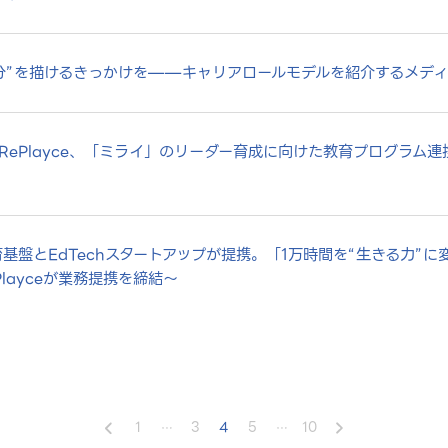
分”を描けるきっかけを——キャリアロールモデルを紹介するメデ
RePlayce、「ミライ」のリーダー育成に向けた教育プログラム
育基盤とEdTechスタートアップが提携。「1万時間を“生きる力”
Playceが業務提携を締結～
1
3
4
5
10