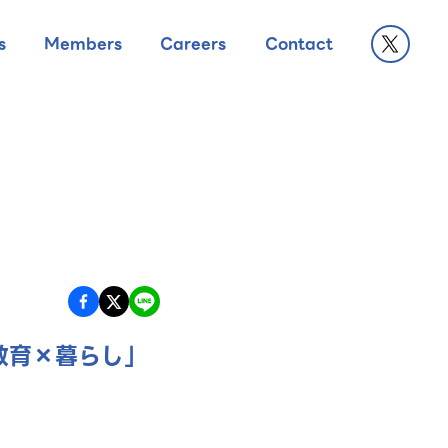
s
Members
Careers
Contact
「教育×暮らし」