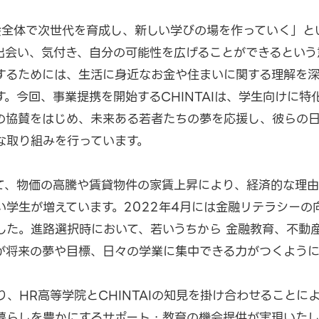
会全体で次世代を育成し、新しい学びの場を作っていく」と
出会い、気付き、自分の可能性を広げることができるという
するためには、生活に身近なお金や住まいに関する理解を
。今回、事業提携を開始するCHINTAIは、学生向けに特
の協賛をはじめ、未来ある若者たちの夢を応援し、彼らの
な取り組みを行っています。
て、物価の高騰や賃貸物件の家賃上昇により、経済的な理
い学生が増えています。2022年4月には金融リテラシーの
した。進路選択時において、若いうちから 金融教育、不動
が将来の夢や目標、日々の学業に集中できる力がつくように
、HR高等学院とCHINTAIの知見を掛け合わせることに
暮らしを豊かにするサポート・教育の機会提供が実現いたし